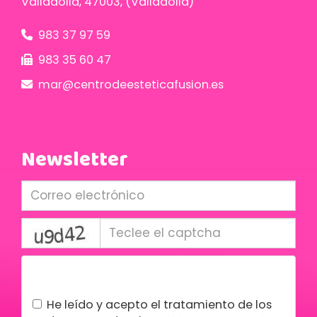
Valladolid
,
47003
,
(Valladolid)
983 37 97 59
983 35 60 47
mar
centrodeesteticafusion.es
Newsletter
captcha
Condiciones legales
He leído y acepto el tratamiento de los