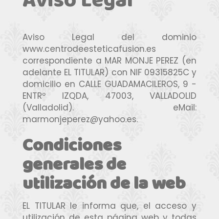
Aviso Legal
Aviso Legal del dominio
www.centrodeesteticafusion.es
correspondiente a
MAR MONJE PEREZ
(en
adelante EL TITULAR) con
NIF
09315825C
y
domicilio en
CALLE GUADAMACILEROS, 9 -
ENTRº IZQDA
,
47003
,
VALLADOLID
(
Valladolid
). eMail:
marmonjeperez@yahoo.es
.
Condiciones
generales de
utilización de la web
EL TITULAR le informa que, el acceso y
utilización de esta página web y todas