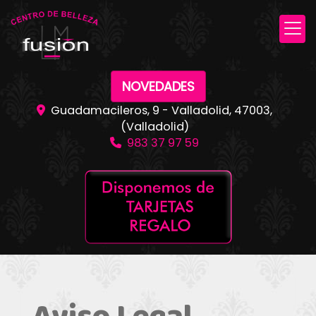
NOVEDADES
Guadamacileros, 9 -
Valladolid
,
47003
,
(Valladolid)
983 37 97 59