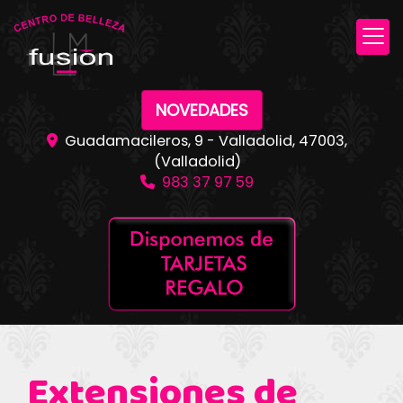
NOVEDADES
Guadamacileros, 9 -
Valladolid
,
47003
,
(Valladolid)
983 37 97 59
Extensiones de