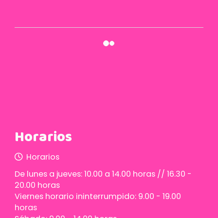
Cómo aplicarse el iluminador, consejos de
estética Fusión
11 de enero de 2016
Cosméticos y caducidad
11 de enero de 2016
Horarios
Horarios
De lunes a jueves: 10.00 a 14.00 horas // 16.30 -
20.00 horas
Viernes horario ininterrumpido: 9.00 - 19.00
horas