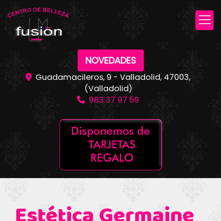
NOVEDADES
Guadamacileros, 9 -
Valladolid
,
47003
,
(Valladolid)
983 37 97 59
Estética Germaine