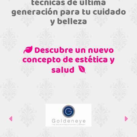
técnicas de última
generación para tu cuidado
y belleza
Descubre un nuevo
concepto de estética y
salud
Anterior
Sig