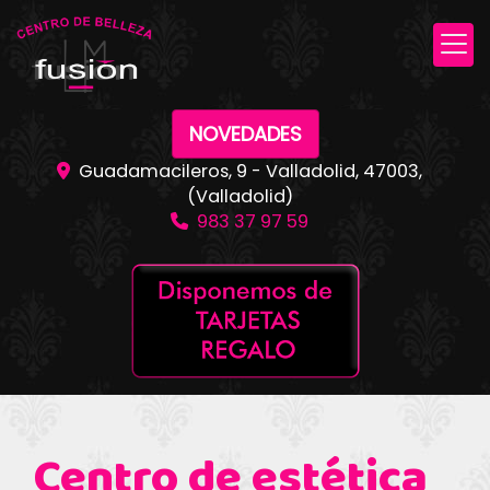
NOVEDADES
Guadamacileros, 9 -
Valladolid
,
47003
,
(Valladolid)
983 37 97 59
Centro de estética