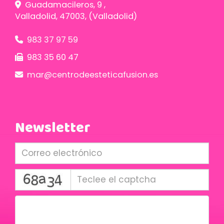
Guadamacileros, 9 ,
Valladolid
,
47003
,
(Valladolid)
983 37 97 59
983 35 60 47
mar
centrodeesteticafusion.es
Newsletter
captcha
Condiciones legales