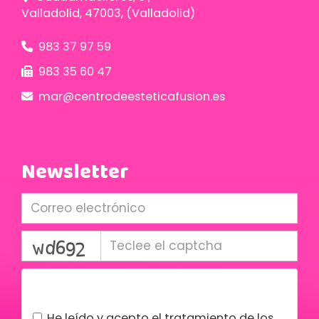
Valladolid
,
47003
,
(Valladolid)
983 37 97 59
983 35 60 47
mar
centrodeesteticafusion.es
Newsletter
captcha
Condiciones legales
He leído y acepto el tratamiento de los