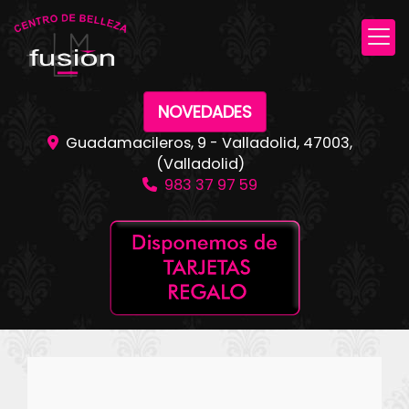
NOVEDADES
Guadamacileros, 9 -
Valladolid
,
47003
,
(Valladolid)
983 37 97 59